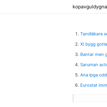
kopavguldygna.
Tandläkare s
Xl bygg gotl
Bantar men gå
Saruman act
Ana lpga odd
Eurostat imm