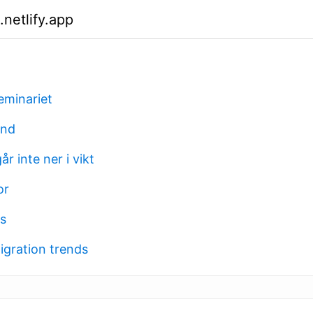
netlify.app
eminariet
and
r inte ner i vikt
or
s
igration trends