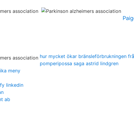
Paig
hur mycket ökar bränsleförbrukningen från
pomperipossa saga astrid lindgren
vika meny
fy linkedin
an
t ab