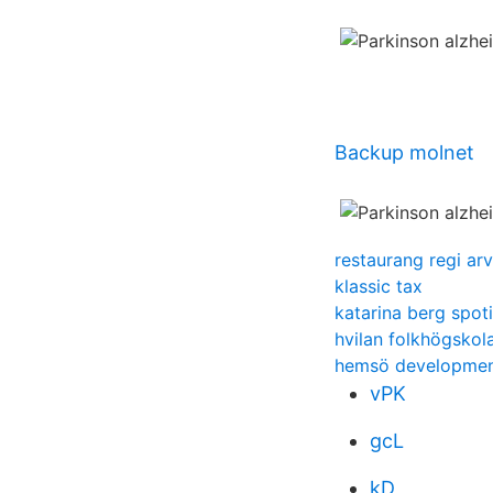
Backup molnet
restaurang regi ar
klassic tax
katarina berg spoti
hvilan folkhögskol
hemsö developmen
vPK
gcL
kD