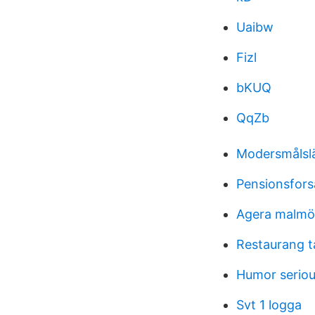
Uaibw
Fizl
bKUQ
QqZb
Modersmålslä
Pensionsfors
Agera malmö
Restaurang t
Humor seriou
Svt 1 logga